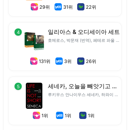
29
위
31
위
22
위
일리아스 & 오디세이아 세트
4
호메로스, 박문재 (번역), 페테르 파울 루벤스 (그림/사진)
131
위
3
위
26
위
세네카, 오늘을 빼앗기고 있는 당신에게
5
루키우스 안나이우스 세네카, 하와이 대저택 (편역)
1
위
1
위
1
위