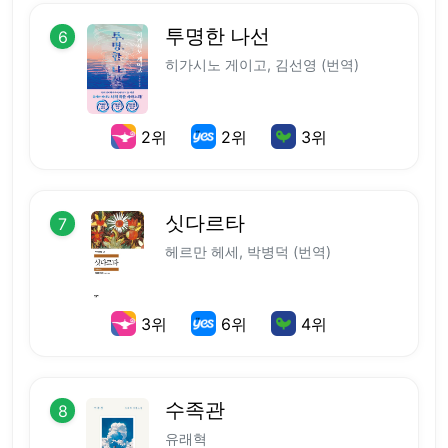
투명한 나선
6
히가시노 게이고, 김선영 (번역)
2
위
2
위
3
위
싯다르타
7
헤르만 헤세, 박병덕 (번역)
3
위
6
위
4
위
수족관
8
유래혁