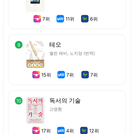
7
위
11
위
6
위
테오
9
앨런 레비, 노지양 (번역)
15
위
7
위
7
위
독서의 기술
10
고명환
17
위
4
위
12
위