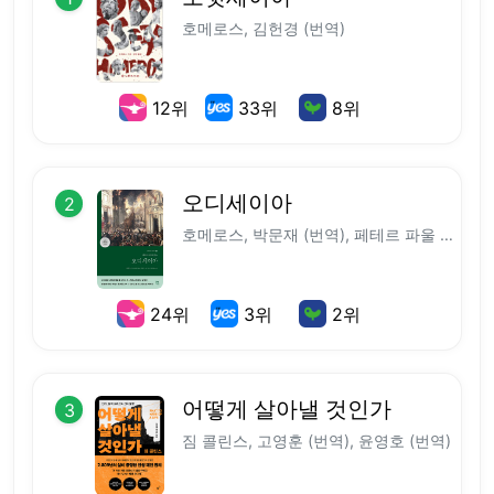
호메로스, 김헌경 (번역)
12
위
33
위
8
위
오디세이아
2
호메로스, 박문재 (번역), 페테르 파울 루벤스 (그림/사진)
24
위
3
위
2
위
어떻게 살아낼 것인가
3
짐 콜린스, 고영훈 (번역), 윤영호 (번역)